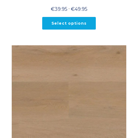
Prijsklasse:
€
39.95
-
€
49.95
€39.95
tot
€49.95
Select options