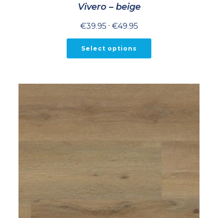
Vivero – beige
Prijsklasse:
€
39.95
-
€
49.95
€39.95
tot
€49.95
Select options