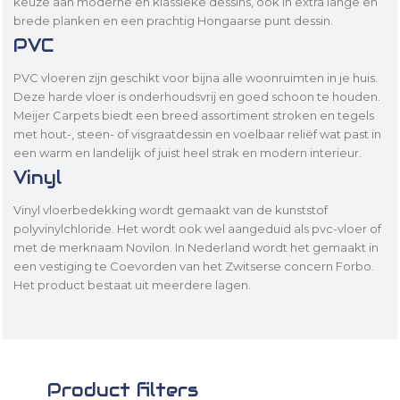
keuze aan moderne en klassieke dessins, ook in extra lange en
brede planken en een prachtig Hongaarse punt dessin.
PVC
PVC vloeren zijn geschikt voor bijna alle woonruimten in je huis.
Deze harde vloer is onderhoudsvrij en goed schoon te houden.
Meijer Carpets biedt een breed assortiment stroken en tegels
met hout-, steen- of visgraatdessin en voelbaar reliëf wat past in
een warm en landelijk of juist heel strak en modern interieur.
Vinyl
Vinyl vloerbedekking wordt gemaakt van de kunststof
polyvinylchloride. Het wordt ook wel aangeduid als pvc-vloer of
met de merknaam Novilon. In Nederland wordt het gemaakt in
een vestiging te Coevorden van het Zwitserse concern Forbo.
Het product bestaat uit meerdere lagen.
Product filters