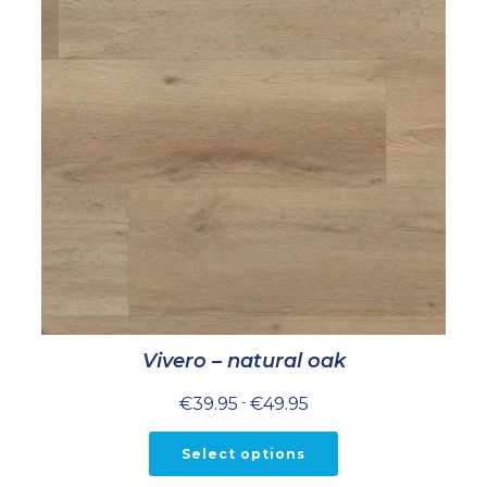
Vivero – natural oak
Prijsklasse:
€
39.95
-
€
49.95
€39.95
tot
€49.95
Select options