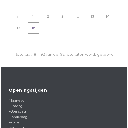
←
1
2
3
…
13
14
15
16
Resultaat 181–192 van de 192 resultaten wordt getoond
Openingstijden
Maandag
Dinsdag
Woensdag
Donderdag
Vrijdag
Zaterdag