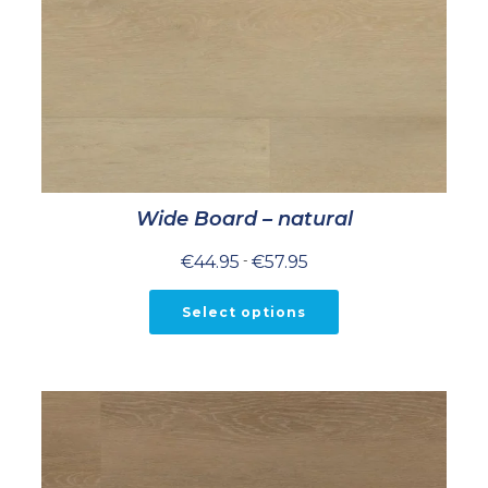
Wide Board – natural
Prijsklasse:
€
44.95
-
€
57.95
€44.95
tot
€57.95
Select options