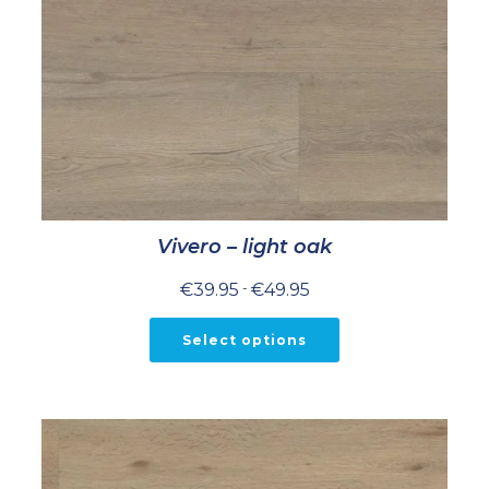
Vivero – light oak
Prijsklasse:
€
39.95
-
€
49.95
€39.95
tot
€49.95
Select options