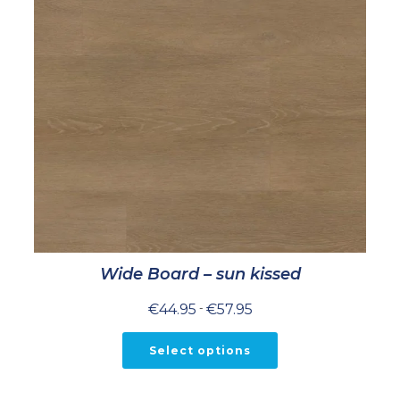
Wide Board – sun kissed
Prijsklasse:
€
44.95
-
€
57.95
€44.95
tot
€57.95
Select options