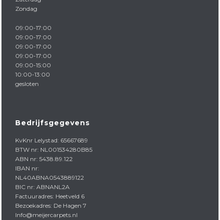
Zondag
09:00-17:00
09:00-17:00
09:00-17:00
09:00-17:00
09:00-15:00
10:00-13:00
gesloten
Bedrijfsgegevens
KvKnr Lelystad: 65667689
BTW nr: NL001534280B85
ABN nr: 5438.89.122
IBAN nr:
NL40ABNA0543889122
BIC nr: ABNANL2A
Factuuradres: Heetveld 6
Bezoekadres: De Hagen 7
Info@meijercarpets.nl