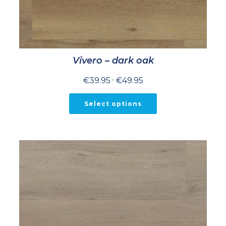
Vivero – dark oak
Prijsklasse:
€
39.95
-
€
49.95
€39.95
tot
€49.95
Select options