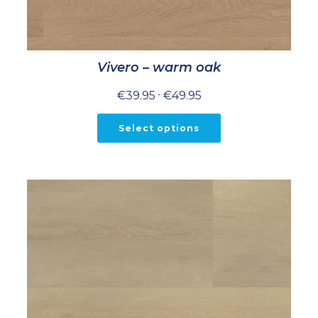
Vivero – warm oak
Prijsklasse:
€
39.95
-
€
49.95
€39.95
tot
€49.95
Select options