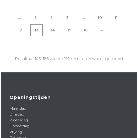
←
1
2
3
…
10
11
→
12
13
14
15
16
Resultaat 145–156 van de 192 resultaten wordt getoond
Openingstijden
Maandag
Dinsdag
Woensdag
Donderdag
Vrijdag
Zaterdag