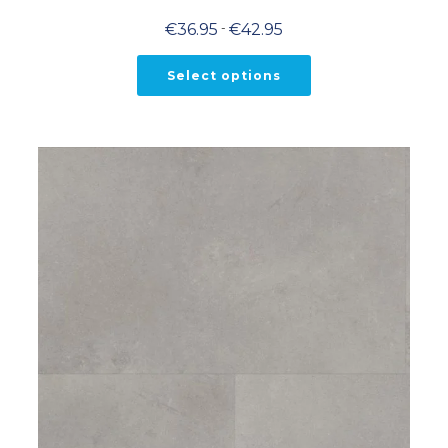
Prijsklasse:
€
36.95
-
€
42.95
€36.95
tot
€42.95
Select options