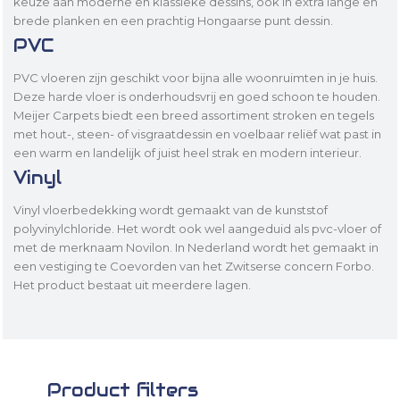
keuze aan moderne en klassieke dessins, ook in extra lange en
brede planken en een prachtig Hongaarse punt dessin.
PVC
PVC vloeren zijn geschikt voor bijna alle woonruimten in je huis.
Deze harde vloer is onderhoudsvrij en goed schoon te houden.
Meijer Carpets biedt een breed assortiment stroken en tegels
met hout-, steen- of visgraatdessin en voelbaar reliëf wat past in
een warm en landelijk of juist heel strak en modern interieur.
Vinyl
Vinyl vloerbedekking wordt gemaakt van de kunststof
polyvinylchloride. Het wordt ook wel aangeduid als pvc-vloer of
met de merknaam Novilon. In Nederland wordt het gemaakt in
een vestiging te Coevorden van het Zwitserse concern Forbo.
Het product bestaat uit meerdere lagen.
Product filters