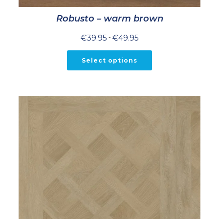
Robusto – warm brown
Prijsklasse:
€
39.95
-
€
49.95
€39.95
tot
€49.95
Select options