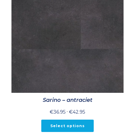
Sarino – antraciet
Prijsklasse:
€
36.95
-
€
42.95
€36.95
tot
€42.95
Select options