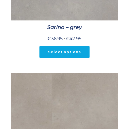
Sarino – grey
Prijsklasse:
€
36.95
-
€
42.95
€36.95
tot
€42.95
Select options