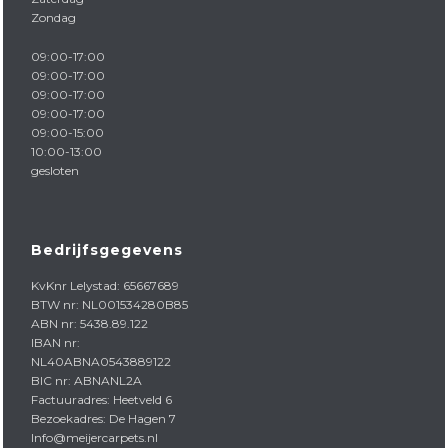
Zondag
09:00-17:00
09:00-17:00
09:00-17:00
09:00-17:00
09:00-15:00
10:00-13:00
gesloten
Bedrijfsgegevens
KvKnr Lelystad: 65667689
BTW nr: NL001534280B85
ABN nr: 5438.89.122
IBAN nr:
NL40ABNA0543889122
BIC nr: ABNANL2A
Factuuradres: Heetveld 6
Bezoekadres: De Hagen 7
Info@meijercarpets.nl