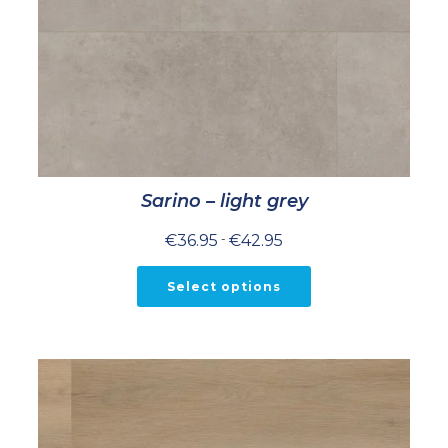
Sarino – light grey
Prijsklasse:
€
36.95
-
€
42.95
€36.95
tot
€42.95
Select options