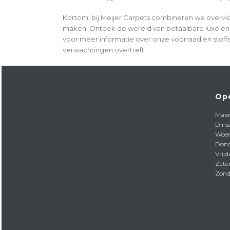
Kortom, bij Meijer Carpets combineren we overvlo
maken. Ontdek de wereld van betaalbare luxe e
voor meer informatie over onze voorraad en stoffe
verwachtingen overtreft.
Ope
Maa
Dins
Woe
Dond
Vrij
Zate
Zon