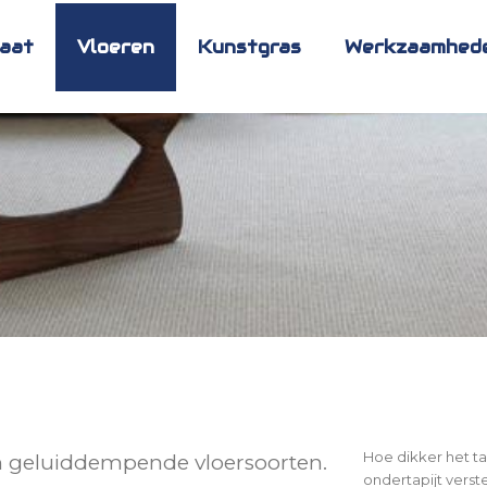
maat
Vloeren
Kunstgras
Werkzaamhed
Hoe dikker het tap
van geluiddempende vloersoorten.
ondertapijt verste