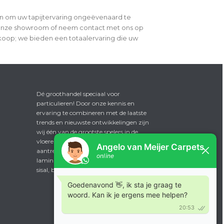
len om uw tapijtervaring ongeëvenaard te
 onze showroom of neem contact met ons op
rkoop; we bieden een totaalervaring die uw
Dé groothandel speciaal voor
particulieren! Door onze kennis en
ervaring te combineren met de laatste
trends en nieuwste ontwikkelingen zijn
wij één van de grootste spelers in de
vloerenmarkt. Wat u onder andere
aantreft binnen onze collectie: tapijt,
laminaat, pvc vloeren, vinyl, kunstgras,
sisal, beurstapijt en projecttapijt.