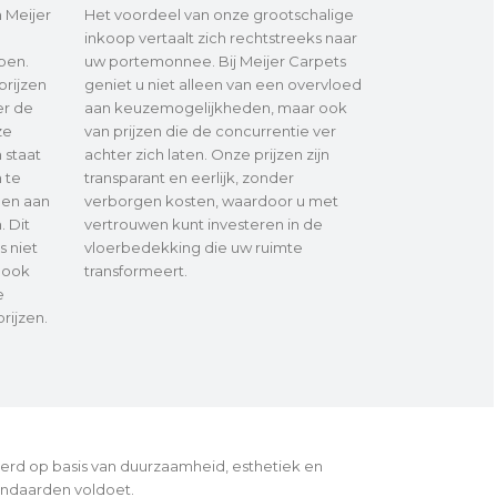
 Meijer
Het voordeel van onze grootschalige
inkoop vertaalt zich rechtstreeks naar
open.
uw portemonnee. Bij Meijer Carpets
prijzen
geniet u niet alleen van een overvloed
er de
aan keuzemogelijkheden, maar ook
ze
van prijzen die de concurrentie ver
 staat
achter zich laten. Onze prijzen zijn
 te
transparant en eerlijk, zonder
oen aan
verborgen kosten, waardoor u met
. Dit
vertrouwen kunt investeren in de
s niet
vloerbedekking die uw ruimte
r ook
transformeert.
e
rijzen.
teerd op basis van duurzaamheid, esthetiek en
tandaarden voldoet.