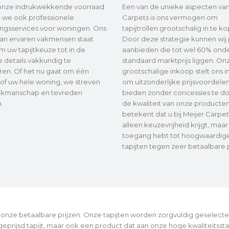
onze indrukwekkende voorraad
Een van de unieke aspecten van
 we ook professionele
Carpets is ons vermogen om
ringsservices voor woningen. Ons
tapijtrollen grootschalig in te k
an ervaren vakmensen staat
Door deze strategie kunnen wij 
m uw tapijtkeuze tot in de
aanbieden die tot wel 60% ond
e details vakkundig te
standaard marktprijs liggen. On
eren. Of het nu gaat om één
grootschalige inkoop stelt ons in
of uw hele woning, we streven
om uitzonderlijke prijsvoordelen
akmanschap en tevreden
bieden zonder concessies te d
.
de kwaliteit van onze producten
betekent dat u bij Meijer Carpet
alleen keuzevrijheid krijgt, maa
toegang hebt tot hoogwaardig
tapijten tegen zeer betaalbare p
met onze betaalbare prijzen. Onze tapijten worden zorgvuldig geselec
k geprijsd tapijt, maar ook een product dat aan onze hoge kwaliteitss