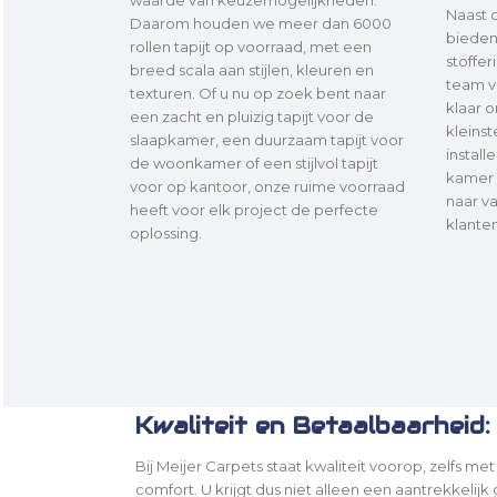
waarde van keuzemogelijkheden.
Naast 
Daarom houden we meer dan 6000
bieden
rollen tapijt op voorraad, met een
stoffe
breed scala aan stijlen, kleuren en
team v
texturen. Of u nu op zoek bent naar
klaar o
een zacht en pluizig tapijt voor de
kleinst
slaapkamer, een duurzaam tapijt voor
install
de woonkamer of een stijlvol tapijt
kamer 
voor op kantoor, onze ruime voorraad
naar v
heeft voor elk project de perfecte
klanten
oplossing.
Kwaliteit en Betaalbaarheid:
Bij Meijer Carpets staat kwaliteit voorop, zelfs 
comfort. U krijgt dus niet alleen een aantrekkelij