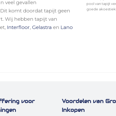
in veel gevallen
pool van tapijt v
goede akoestiek. 
 Dit komt doordat tapijt geen
t. Wij hebben tapijt van
pet,
Interfloor
,
Gelastra
en
Lano
ffering voor
Voordelen van Gr
ingen
Inkopen