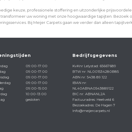
edige keuze, professionele stoffering en uitzonderlijke prijsvoorde
n transformeer uw woning met onze hoogwaardige tapijten. Bezoek
ringsservices. Bij Meijer Carpets gaan we verder dan alleen tapijtve
ningstijden
Bedrijfsgegevens
ndag
09:00-17:00
KvKnr Lelystad: 65667689
dag
09:00-17:00
BTW nr: NL001534280B85
nsdag
09:00-17:00
ABN nr: 5438.89.122
erdag
09:00-17:00
IBAN nr:
dag
09:00-15:00
NL40ABNA0543889122
rdag
10:00-13:00
BIC nr: ABNANL2A
dag
gesloten
Factuuradres: Heetveld 6
Bezoekadres: De Hagen 7
Info@meijercarpets.nl