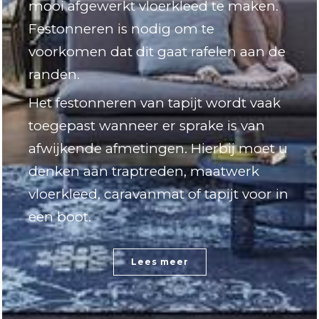
mooi afgewerkt vloerkleed te maken.
Festonneren is nodig om te
voorkomen dat dit gaat rafelen aan de
randen.
Het festonneren van tapijt wordt vaak
toegepast wanneer er sprake is van
afwijkende afmetingen. Hierbij moet u
denken aan traptreden, maatwerk
vloerkleed, caravanmat of tapijt voor in
een boot.
Lees meer