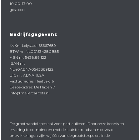
10:00-13:00
gesloten
Bedrijfsgegevens
KvKnr Lelystad: 65667689
BTW nr: NL001534280B85
ABN nr: 5438.89.122
IBAN nr:
NL40ABNA0543889122
BIC nr: ABNANL2A
Factuuradres: Heetveld 6
Bezoekadres: De Hagen 7
Info@meijercarpets.nl
Dé groothandel speciaal voor particulieren! Door onze kennis en
ervaring te combineren met de laatste trends en nieuwste
ontwikkelingen zijn wij één van de grootste spelers in de