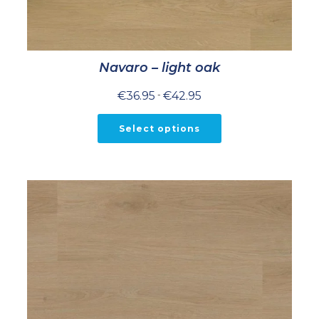
Navaro – light oak
Prijsklasse:
€
36.95
-
€
42.95
€36.95
tot
€42.95
Select options