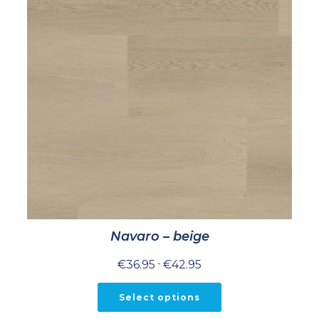
Navaro – beige
Prijsklasse:
€
36.95
-
€
42.95
€36.95
tot
€42.95
Select options