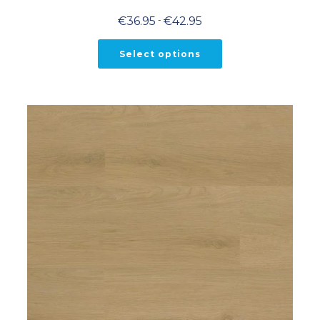
Prijsklasse:
€
36.95
-
€
42.95
€36.95
tot
€42.95
Select options