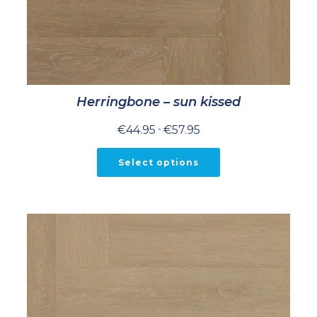
Herringbone – sun kissed
Prijsklasse:
€
44.95
-
€
57.95
€44.95
tot
€57.95
Select options