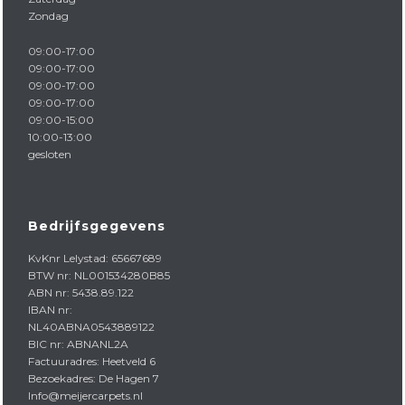
Zondag
09:00-17:00
09:00-17:00
09:00-17:00
09:00-17:00
09:00-15:00
10:00-13:00
gesloten
Bedrijfsgegevens
KvKnr Lelystad: 65667689
BTW nr: NL001534280B85
ABN nr: 5438.89.122
IBAN nr:
NL40ABNA0543889122
BIC nr: ABNANL2A
Factuuradres: Heetveld 6
Bezoekadres: De Hagen 7
Info@meijercarpets.nl