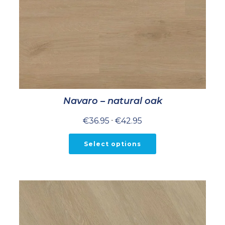
Navaro – natural oak
Prijsklasse:
€
36.95
-
€
42.95
€36.95
tot
€42.95
Select options