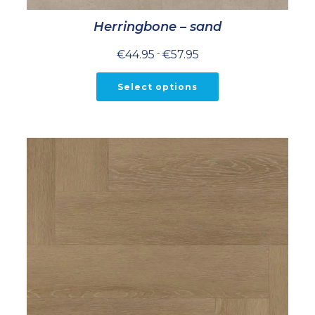
Herringbone – sand
Prijsklasse:
€
44.95
-
€
57.95
€44.95
tot
€57.95
Select options