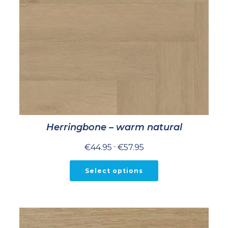
Herringbone – warm natural
Prijsklasse:
€
44.95
-
€
57.95
€44.95
tot
€57.95
Select options