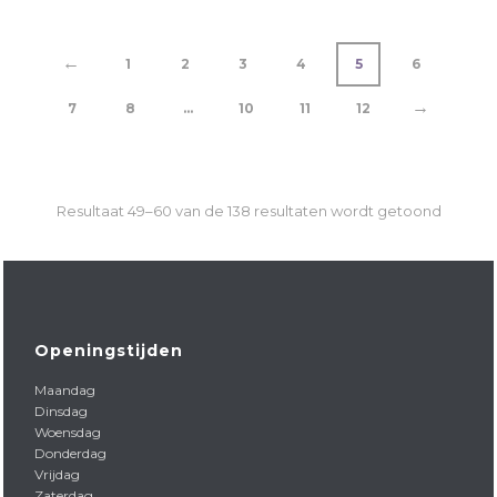
←
1
2
3
4
5
6
→
7
8
…
10
11
12
Resultaat 49–60 van de 138 resultaten wordt getoond
Openingstijden
Maandag
Dinsdag
Woensdag
Donderdag
Vrijdag
Zaterdag