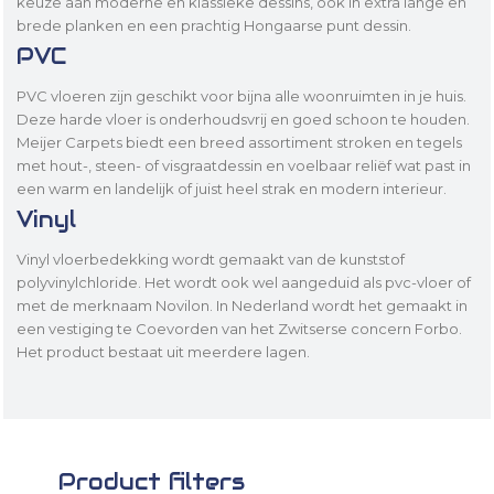
keuze aan moderne en klassieke dessins, ook in extra lange en
brede planken en een prachtig Hongaarse punt dessin.
PVC
PVC vloeren zijn geschikt voor bijna alle woonruimten in je huis.
Deze harde vloer is onderhoudsvrij en goed schoon te houden.
Meijer Carpets biedt een breed assortiment stroken en tegels
met hout-, steen- of visgraatdessin en voelbaar reliëf wat past in
een warm en landelijk of juist heel strak en modern interieur.
Vinyl
Vinyl vloerbedekking wordt gemaakt van de kunststof
polyvinylchloride. Het wordt ook wel aangeduid als pvc-vloer of
met de merknaam Novilon. In Nederland wordt het gemaakt in
een vestiging te Coevorden van het Zwitserse concern Forbo.
Het product bestaat uit meerdere lagen.
Product filters