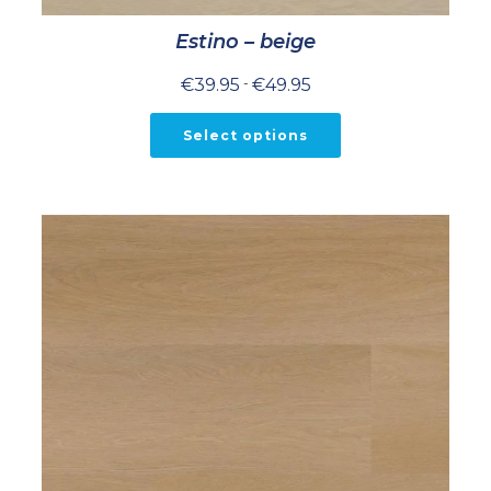
Estino – beige
Prijsklasse:
€
39.95
-
€
49.95
€39.95
tot
€49.95
Select options