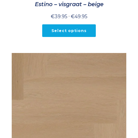
Estino – visgraat – beige
Prijsklasse:
€
39.95
-
€
49.95
€39.95
tot
€49.95
Select options