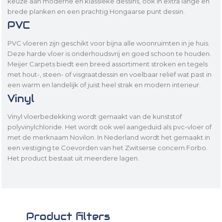
keuze aan moderne en klassieke dessins, ook in extra lange en
brede planken en een prachtig Hongaarse punt dessin.
PVC
PVC vloeren zijn geschikt voor bijna alle woonruimten in je huis.
Deze harde vloer is onderhoudsvrij en goed schoon te houden.
Meijer Carpets biedt een breed assortiment stroken en tegels
met hout-, steen- of visgraatdessin en voelbaar reliëf wat past in
een warm en landelijk of juist heel strak en modern interieur.
Vinyl
Vinyl vloerbedekking wordt gemaakt van de kunststof
polyvinylchloride. Het wordt ook wel aangeduid als pvc-vloer of
met de merknaam Novilon. In Nederland wordt het gemaakt in
een vestiging te Coevorden van het Zwitserse concern Forbo.
Het product bestaat uit meerdere lagen.
Product filters