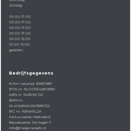
Zondag
09:00-17:00
09:00-17:00
09:00-17:00
09:00-17:00
09:00-15:00
10:00-13:00
gesloten
Bedrijfsgegevens
KvKnr Lelystad: 65667689
BTW nr: NL001534280B85
ABN nr: 5438.89.122
IBAN nr:
NL40ABNA0543889122
BIC nr: ABNANL2A
Factuuradres: Heetveld 6
Bezoekadres: De Hagen 7
Info@meijercarpets.nl