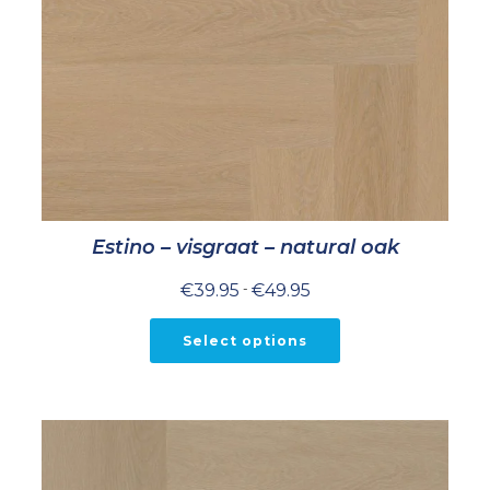
Estino – visgraat – natural oak
Prijsklasse:
€
39.95
-
€
49.95
€39.95
tot
€49.95
Select options