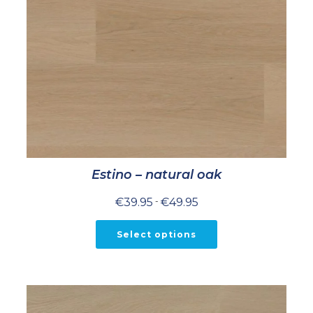
Estino – natural oak
Prijsklasse:
€
39.95
-
€
49.95
€39.95
tot
€49.95
Select options