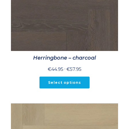
Herringbone – charcoal
Prijsklasse:
€
44.95
-
€
57.95
€44.95
tot
€57.95
Select options