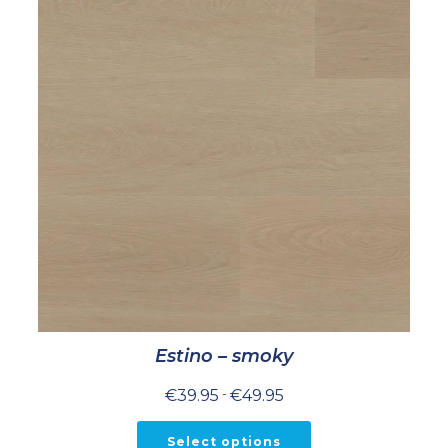
Estino – smoky
Prijsklasse:
€
39.95
-
€
49.95
€39.95
tot
€49.95
Select options