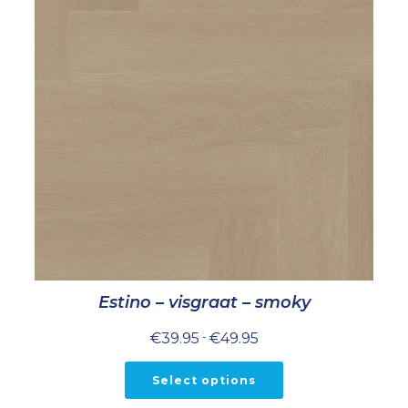
Estino – visgraat – smoky
Prijsklasse:
€
39.95
-
€
49.95
€39.95
tot
€49.95
Select options