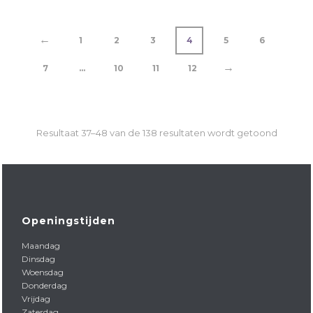
←
1
2
3
4
5
6
→
7
…
10
11
12
Resultaat 37–48 van de 138 resultaten wordt getoond
Openingstijden
Maandag
Dinsdag
Woensdag
Donderdag
Vrijdag
Zaterdag