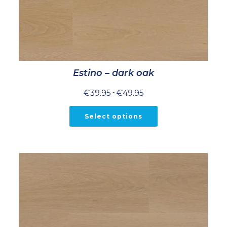
Estino – dark oak
Prijsklasse:
€
39.95
-
€
49.95
€39.95
tot
€49.95
Select options