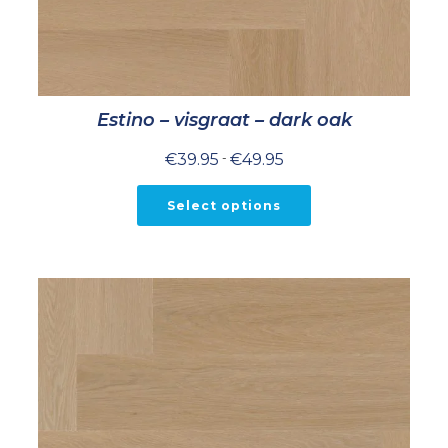
Estino – visgraat – dark oak
Prijsklasse:
€
39.95
-
€
49.95
€39.95
tot
€49.95
Select options