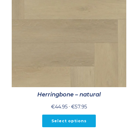
Herringbone – natural
Prijsklasse:
€
44.95
-
€
57.95
€44.95
tot
€57.95
Select options