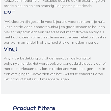
keuze aan moderne en klassieke dessins, ook in extra lange en
brede planken en een prachtig Hongaarse punt dessin.
PVC
PVC vloeren zijn geschikt voor bijna alle woonruimten in je huis.
Deze harde vloer is onderhoudsvrij en goed schoon te houden.
Meijer Carpets biedt een breed assortiment stroken en tegels
met hout-, steen- of visgraatdessin en voelbaar reliëf wat past in
een warm en landelijk of juist heel strak en modern interieur.
Vinyl
Vinyl vloerbedekking wordt gemaakt van de kunststof
polyvinylchloride. Het wordt ook wel aangeduid als pvc-vloer of
met de merknaam Novilon. In Nederland wordt het gemaakt in
een vestiging te Coevorden van het Zwitserse concern Forbo.
Het product bestaat uit meerdere lagen.
Product filters