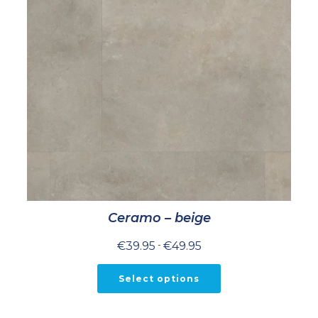
Ceramo – beige
Prijsklasse:
€
39.95
-
€
49.95
€39.95
tot
€49.95
Select options