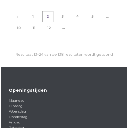
←
1
2
3
4
5
…
→
10
11
12
Resultaat 13–24 van de 138 resultaten wordt getoond
Openingstijden
Maandag
Dinsdag
Woensdag
Donderdag
Vrijdag
Zaterdag