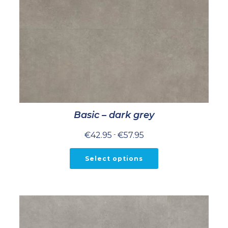
Basic – dark grey
Prijsklasse:
€
42.95
-
€
57.95
€42.95
tot
€57.95
Select options