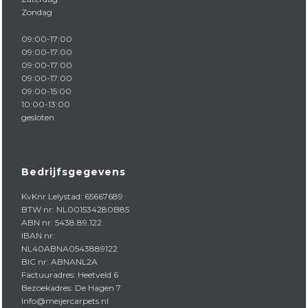
Zondag
09:00-17:00
09:00-17:00
09:00-17:00
09:00-17:00
09:00-15:00
10:00-13:00
gesloten
Bedrijfsgegevens
KvKnr Lelystad: 65667689
BTW nr: NL001534280B85
ABN nr: 5438.89.122
IBAN nr:
NL40ABNA0543889122
BIC nr: ABNANL2A
Factuuradres: Heetveld 6
Bezoekadres: De Hagen 7
Info@meijercarpets.nl