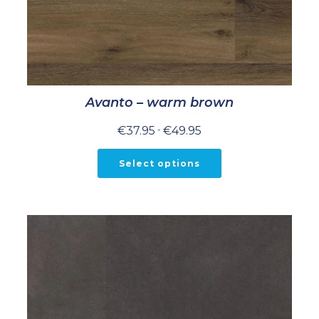
Avanto – warm brown
Prijsklasse:
€
37.95
-
€
49.95
€37.95
tot
€49.95
Select options