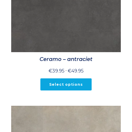
Ceramo – antraciet
Prijsklasse:
€
39.95
-
€
49.95
€39.95
tot
€49.95
Select options