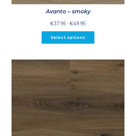
Avanto – smoky
Prijsklasse:
€
37.95
-
€
49.95
€37.95
tot
€49.95
Select options