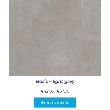
Basic – light grey
Prijsklasse:
€
42.95
-
€
57.95
€42.95
tot
€57.95
Select options