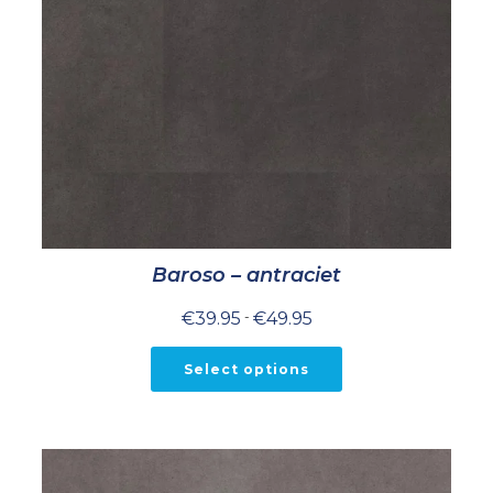
Baroso – antraciet
Prijsklasse:
€
39.95
-
€
49.95
€39.95
tot
€49.95
Select options