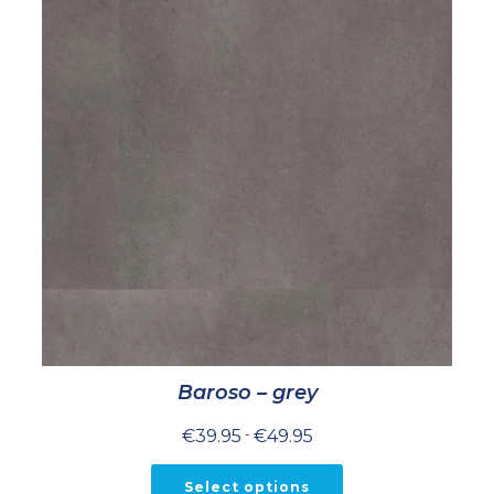
Baroso – grey
Prijsklasse:
€
39.95
-
€
49.95
€39.95
tot
€49.95
Select options