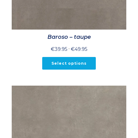
Baroso – taupe
Prijsklasse:
€
39.95
-
€
49.95
€39.95
tot
€49.95
Select options