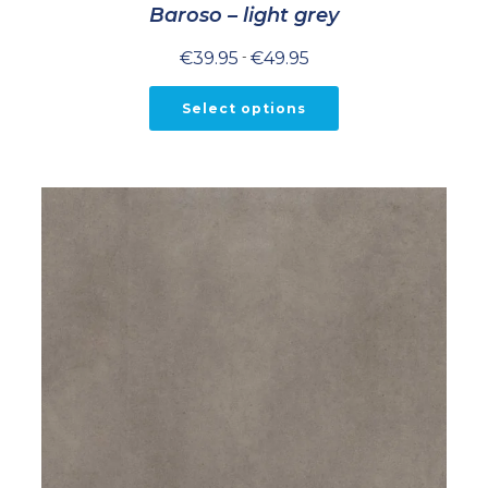
Baroso – light grey
Prijsklasse:
€
39.95
-
€
49.95
€39.95
tot
€49.95
Select options