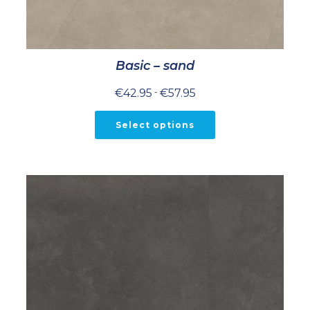
Basic – sand
Prijsklasse:
€
42.95
-
€
57.95
€42.95
tot
€57.95
Select options