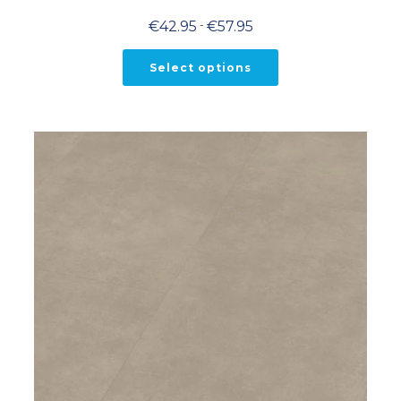
Prijsklasse:
€
42.95
-
€
57.95
€42.95
tot
€57.95
Select options