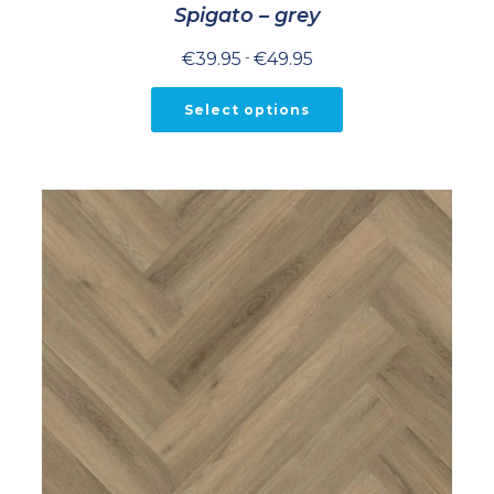
Spigato – grey
Prijsklasse:
€
39.95
-
€
49.95
€39.95
tot
€49.95
Select options