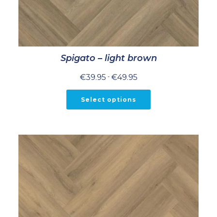
Spigato – light brown
Prijsklasse:
€
39.95
-
€
49.95
€39.95
tot
€49.95
Select options