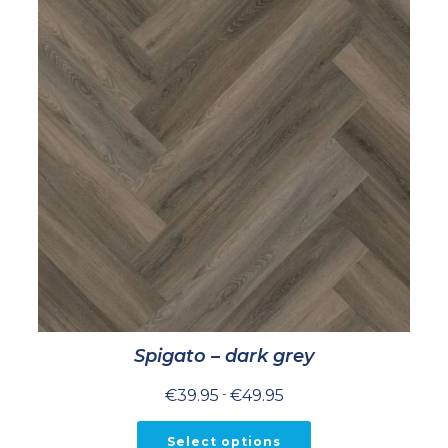
Spigato – dark grey
Prijsklasse:
€
39.95
-
€
49.95
€39.95
tot
€49.95
Select options