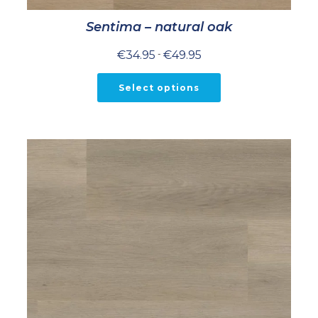
Sentima – natural oak
Prijsklasse:
€
34.95
-
€
49.95
€34.95
tot
€49.95
Select options