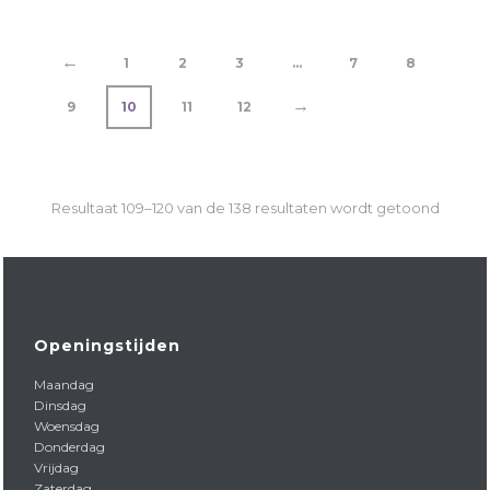
←
1
2
3
…
7
8
→
9
10
11
12
Resultaat 109–120 van de 138 resultaten wordt getoond
Openingstijden
Maandag
Dinsdag
Woensdag
Donderdag
Vrijdag
Zaterdag