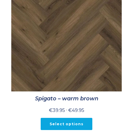
Spigato – warm brown
Prijsklasse:
€
39.95
-
€
49.95
€39.95
tot
€49.95
Select options