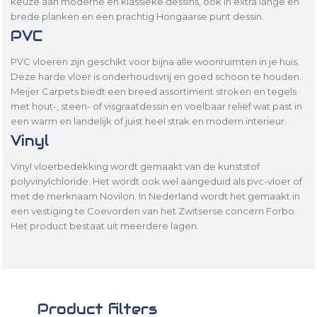
keuze aan moderne en klassieke dessins, ook in extra lange en
brede planken en een prachtig Hongaarse punt dessin.
PVC
PVC vloeren zijn geschikt voor bijna alle woonruimten in je huis.
Deze harde vloer is onderhoudsvrij en goed schoon te houden.
Meijer Carpets biedt een breed assortiment stroken en tegels
met hout-, steen- of visgraatdessin en voelbaar reliëf wat past in
een warm en landelijk of juist heel strak en modern interieur.
Vinyl
Vinyl vloerbedekking wordt gemaakt van de kunststof
polyvinylchloride. Het wordt ook wel aangeduid als pvc-vloer of
met de merknaam Novilon. In Nederland wordt het gemaakt in
een vestiging te Coevorden van het Zwitserse concern Forbo.
Het product bestaat uit meerdere lagen.
Product filters