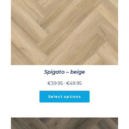
Spigato – beige
Prijsklasse:
€
39.95
-
€
49.95
€39.95
tot
€49.95
Select options