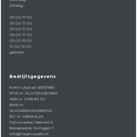
Zondag
09:00-17:00
09:00-17:00
09:00-17:00
09:00-17:00
09:00-15:00
10:00-13:00
gesloten
Bedrijfsgegevens
KvKnr Lelystad: 65667689
BTW nr: NL001534280B85
ABN nr: 5438.89.122
IBAN nr:
NL40ABNA0543889122
BIC nr: ABNANL2A
Factuuradres: Heetveld 6
Bezoekadres: De Hagen 7
Info@meijercarpets.nl