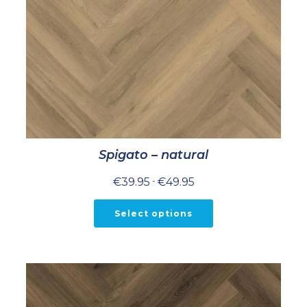
Spigato – natural
Prijsklasse:
€
39.95
-
€
49.95
€39.95
tot
€49.95
Select options